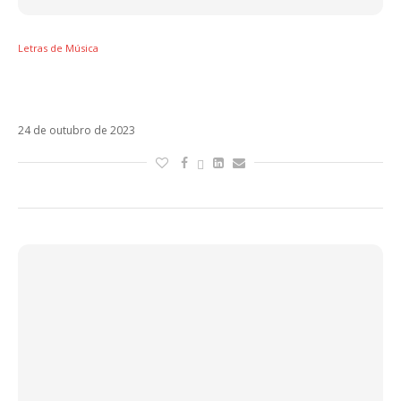
Letras de Música
Letra e vídeo de Te Mata, novo single da Kali
Uchis
24 de outubro de 2023