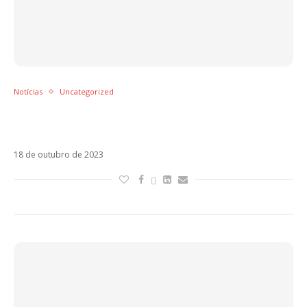
Notícias
Uncategorized
Kali Uchis revela tracklist e data de estreia
de Orquídeas
18 de outubro de 2023