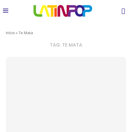
Início
»
Te Mata
TAG:
TE MATA