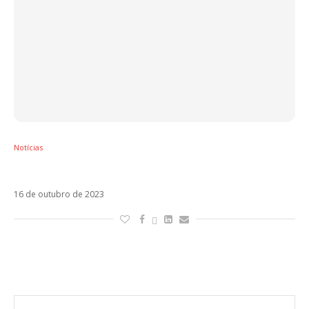
Notícias
Te Mata é o novo single da Kali Uchis
16 de outubro de 2023