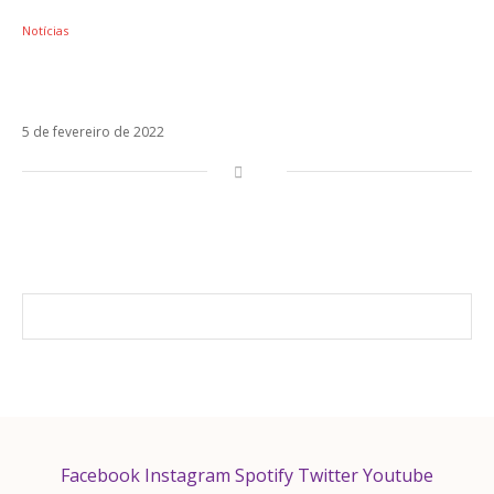
Notícias
Enrique Iglesias lança vídeo de Te Fuiste,
parceria com Myke Towers
5 de fevereiro de 2022
Facebook
Instagram
Spotify
Twitter
Youtube