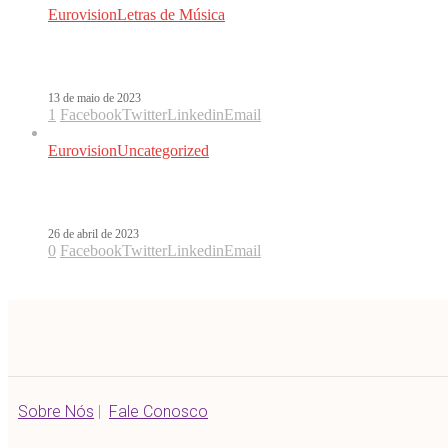
Eurovision
Letras de Música
Letra de Tattoo, música que deu a vitó
13 de maio de 2023
1
Facebook
Twitter
Linkedin
Email
Eurovision
Uncategorized
A duas semanas do início, Loreen é fav
26 de abril de 2023
0
Facebook
Twitter
Linkedin
Email
Sobre Nós
|
Fale Conosco