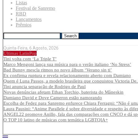
Listas
Festival de Sanremo
RBD
Lançamentos
Prêmios
Search
Quinta-Feira, 6 Agosto, 2026
Últimas LatinPop
Tini volta com ‘La Triple T’
Marco Mengoni lança sua música para o verão italiano ‘No Stress’
Bad Bunny mescla ritmos no novo álbum ‘Verano sin ti’
Ex confirma ruptura e revela relacionamento aberto com Damiano
Quem é Luna Passos, a modelo brasileira que conquistou Victoria De.
Tini anuncia separação de Rodrigo de Paul
Novas denúncias afetam Ethan Torchio, baterista do Måneskin
Damiano David e Dove Cameron estão namorando
Escolha de Fedez para Sanremo enfurece Chiara Ferragni: “Não é uma
Laura Pausini: “Anime Parallele é sobre diversidade e respeito às dife
ANGEL22 promove Anillo, fala das comparações com CNCO e dá spoi
O TOP 10 latino de músicas com temática LGBTQIA+