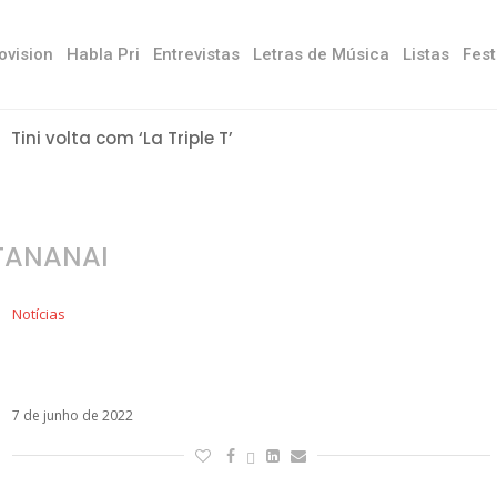
ovision
Habla Pri
Entrevistas
Letras de Música
Listas
Fest
Tini volta com ‘La Triple T’
TANANAI
Notícias
Fedez estreia clipe de La Doce Vita com
Tananai e Mara Sattei
7 de junho de 2022