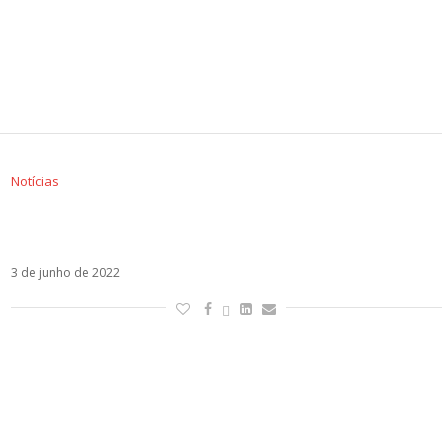
Notícias
Com Tananai e Mara Sattei, Fedez está de
volta com a vintage La Dolce Vita
3 de junho de 2022