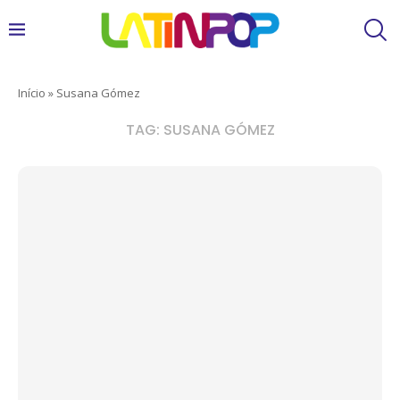
Início
»
Susana Gómez
TAG:
SUSANA GÓMEZ