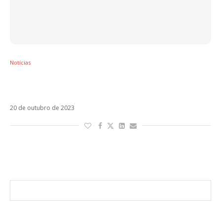
Notícias
Com “clipe-revelação”, Maluma anuncia que
será pai pela primeira vez
20 de outubro de 2023