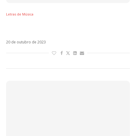
Letras de Música
Letra de Procura, música usada por Maluma
para revelar paternidade
20 de outubro de 2023