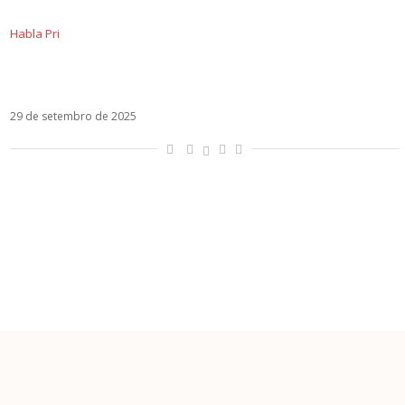
Habla Pri
Bad Bunny no Super Bowl é ato de resistência e
ocupação de espaço
29 de setembro de 2025