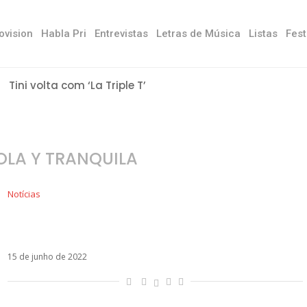
ovision
Habla Pri
Entrevistas
Letras de Música
Listas
Fest
Tini volta com ‘La Triple T’
OLA Y TRANQUILA
Notícias
CNCO entra em remix de Suelta, Sola y
Tranquila, de Fabro e Mya
15 de junho de 2022