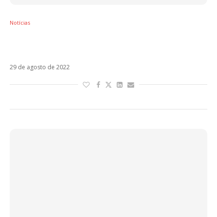
Notícias
Eros Ramazzotti e Alejandro Sanz encantam
com Sono
29 de agosto de 2022