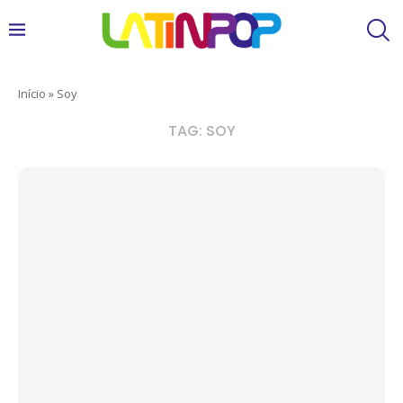
Início
»
Soy
TAG:
SOY