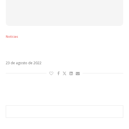
Notícias
Eros Ramazzotti anuncia Sono em parceria
com Alejandro Sanz
23 de agosto de 2022