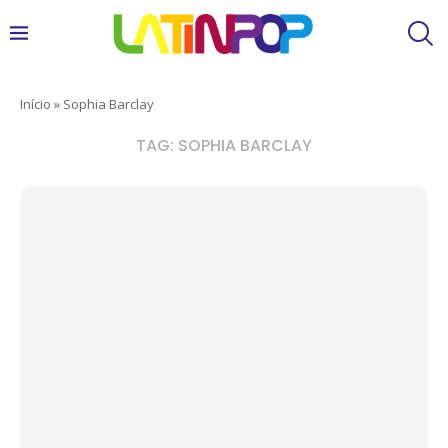
Início
»
Sophia Barclay
TAG:
SOPHIA BARCLAY