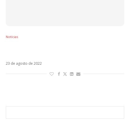
Notícias
Eros Ramazzotti anuncia Sono em parceria
com Alejandro Sanz
23 de agosto de 2022