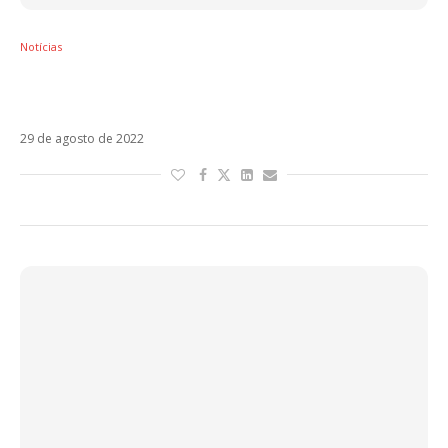
Notícias
Eros Ramazzotti e Alejandro Sanz encantam
com Sono
29 de agosto de 2022