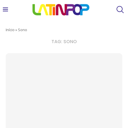
Início
»
Sono
TAG:
SONO