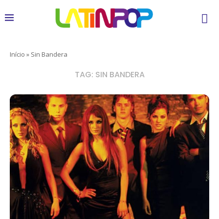
Início
»
Sin Bandera
TAG:
SIN BANDERA