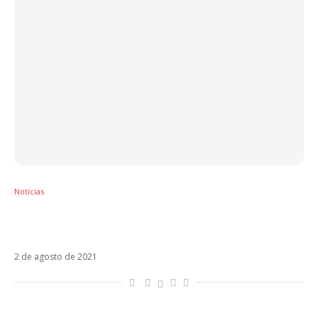
Notícias
Sin Bandera confirma novo reencontro e
disco inédito
2 de agosto de 2021