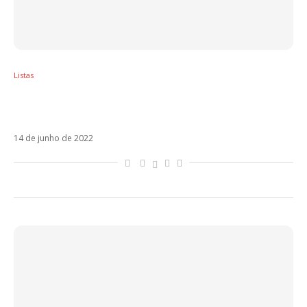
Listas
O hiato do BTS: separações que abalaram a
música latina
14 de junho de 2022