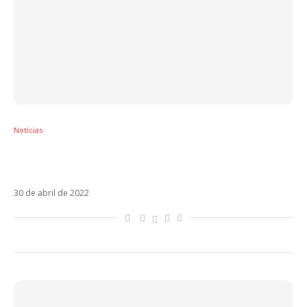
Notícias
Ouça Cuando Te Vuelva A Ver, novo single
do Sin Bandera
30 de abril de 2022