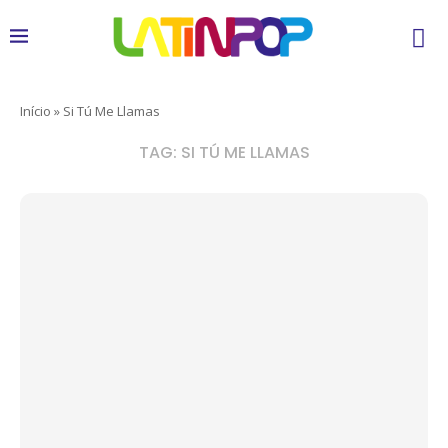
Início
»
Si Tú Me Llamas
TAG:
SI TÚ ME LLAMAS