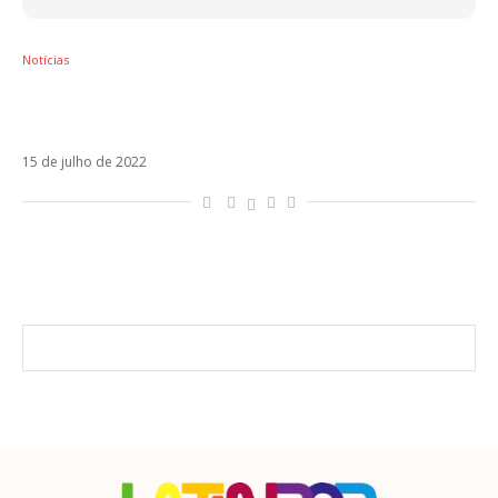
Notícias
Omar Montes se une a Belinda em Si Tú Me
Llamas
15 de julho de 2022