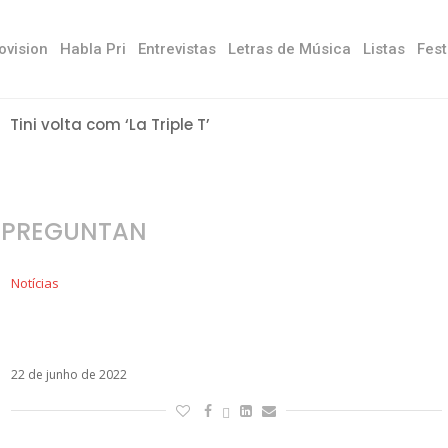
ovision
Habla Pri
Entrevistas
Letras de Música
Listas
Fest
Tini volta com ‘La Triple T’
E PREGUNTAN
Notícias
Prince Royce volta em parceria com Nicky Jam
na inédita Si Te Preguntan
22 de junho de 2022