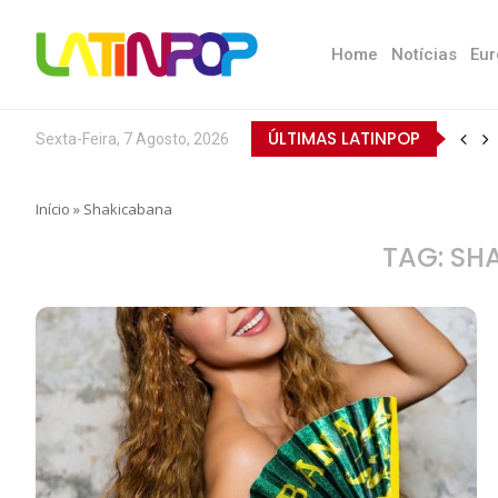
Home
Notícias
Eur
ÚLTIMAS LATINPOP
Sexta-Feira, 7 Agosto, 2026
Início
»
Shakicabana
TAG:
SH