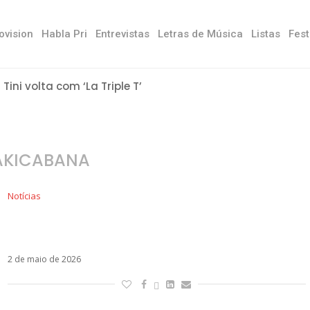
ovision
Habla Pri
Entrevistas
Letras de Música
Listas
Fest
Tini volta com ‘La Triple T’
AKICABANA
Notícias
É hoje! Shakira faz maior show da carreira na
Praia de Copacabana, no Rio de Janeiro
2 de maio de 2026