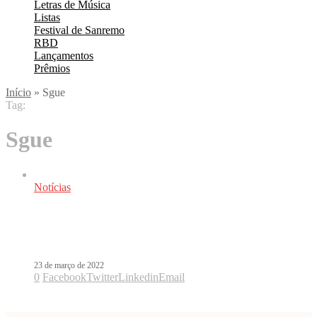
Letras de Música
Listas
Festival de Sanremo
RBD
Lançamentos
Prêmios
Início
»
Sgue
Tag:
Sgue
Notícias
Sigue e Forever My Love são as
parceria de J Balvin e Ed Sheeran
23 de março de 2022
0
Facebook
Twitter
Linkedin
Email