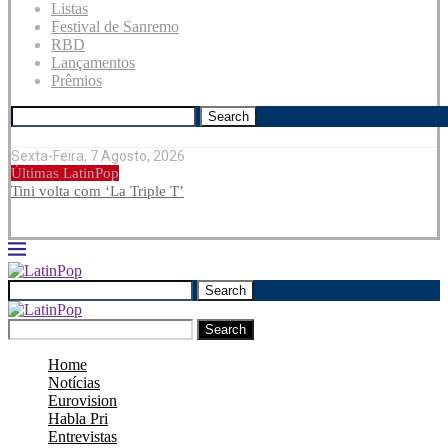
Listas
Festival de Sanremo
RBD
Lançamentos
Prêmios
Search
Sexta-Feira, 7 Agosto, 2026
Últimas LatinPop
Tini volta com ‘La Triple T’
Search
Search
Home
Notícias
Eurovision
Habla Pri
Entrevistas