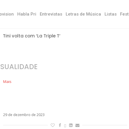
ovision
Habla Pri
Entrevistas
Letras de Música
Listas
Fest
Tini volta com ‘La Triple T’
SUALIDADE
Mais
A influência da música latina na percepção do
erotismo e da sensualidade: um estudo
cultural
29 de dezembro de 2023