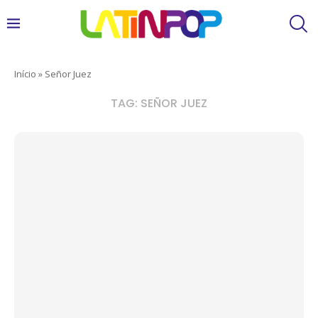
Início
»
Señor Juez
TAG:
SEÑOR JUEZ