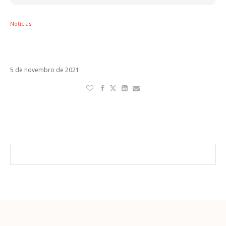
Notícias
Ozuna se une a Anthony Santos para exaltar
a bachata em Señor Juez
5 de novembro de 2021