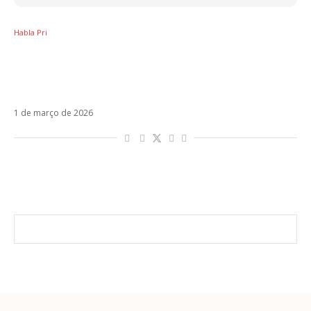
Habla Pri
O “rebranding” de Sal Da Vinci: de cantor
romântico a fenômeno pop após vencer o
Festival de Sanremo 2026
1 de março de 2026