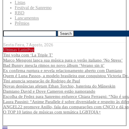
Listas
Festival de Sanremo
RBD
Lançamentos
Prêmios
Search
Sexta-Feira, 7 Agosto, 2026
Últimas LatinPop
Tini volta com ‘La Triple T’
Marco Mengoni lança sua música para o verão italiano ‘No Stress’
Bad Bunny mescla ritmos no novo álbum ‘Verano sin ti’
Ex confirma ruptura e revela relacionamento aberto com Damiano
Quem é Luna Passos, a modelo brasileira que conquistou Victoria De.
Tini anuncia separação de Rodrigo de Paul
Novas denúncias afetam Ethan Torchio, baterista do Måneskin
Damiano David e Dove Cameron estão namorando
Escolha de Fedez para Sanremo enfurece Chiara Ferragni: “Não é uma
Laura Pausini: “Anime Parallele é sobre diversidade e respeito às dife
ANGEL22 promove Anillo, fala das comparações com CNCO e dá spoi
O TOP 10 latino de músicas com temática LGBTQIA+