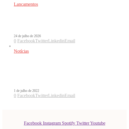
Lançamentos
Pa la Maña lidera o Radar Estrenos;
confira o Top 10 da semana
24 de julho de 2026
0
Facebook
Twitter
Linkedin
Email
Notícias
J Balvin e Ryan Castro se unem para
o lançamento da inédita Nivel de
Perreo
1 de julho de 2022
0
Facebook
Twitter
Linkedin
Email
Facebook
Instagram
Spotify
Twitter
Youtube