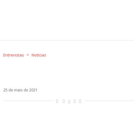
Entrevistas
Notícias
RUGGERO fala sobre conceito do primeiro
álbum, conversa com fã e revela que o
segundo já está pronto
25 de maio de 2021