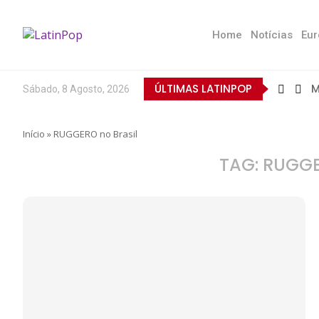
Home
Notícias
Eur
ÚLTIMAS LATINPOP
M
Sábado, 8 Agosto, 2026
B
E
Q
T
N
D
E
L
A
O
Início
»
RUGGERO no Brasil
TAG:
RUGGE