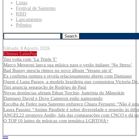
Listas
Festival de Sanremo
RBD
Lançamentos
Prêmios
Search
Sábado, 8 Agosto, 2026
Últimas LatinPop
Tini volta com ‘La Triple T’
Marco Mengoni lança sua música para o verão italiano ‘No Stress’
Bad Bunny mescla ritmos no novo álbum ‘Verano sin ti’
Ex confirma ruptura e revela relacionamento aberto com Damiano
Quem é Luna Passos, a modelo brasileira que conquistou Victoria De.
Tini anuncia separação de Rodrigo de Paul
Novas denúncias afetam Ethan Torchio, baterista do Måneskin
Damiano David e Dove Cameron estão namorando
Escolha de Fedez para Sanremo enfurece Chiara Ferragni: “Não é uma
Laura Pausini: “Anime Parallele é sobre diversidade e respeito às dife
ANGEL22 promove Anillo, fala das comparações com CNCO e dá spoi
O TOP 10 latino de músicas com temática LGBTQIA+