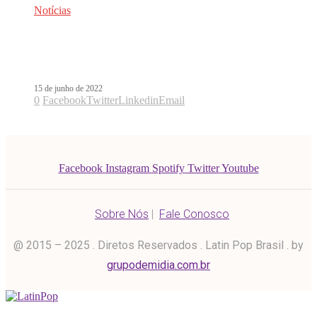
Notícias
CNCO entra em remix de Suelta, Sola
y Tranquila, de Fabro e Mya
15 de junho de 2022
0
Facebook
Twitter
Linkedin
Email
Facebook
Instagram
Spotify
Twitter
Youtube
Sobre Nós
|
Fale Conosco
@ 2015 – 2025 . Diretos Reservados . Latin Pop Brasil . by
grupodemidia.com.br