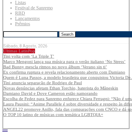
Listas
Festival de Sanremo
RBD
Lançamentos
Prêmios
Search
Sábado, 8 Agosto, 2026
Últimas LatinPop
Tini volta com ‘La Triple T’
Marco Mengoni lança sua música para o verão italiano ‘No Stress’
Bad Bunny mescla ritmos no novo álbum ‘Verano sin ti’
Ex confirma ruptura e revela relacionamento aberto com Damiano
Quem é Luna Passos, a modelo brasileira que conquistou Victoria De.
Tini anuncia separação de Rodrigo de Paul
Novas denúncias afetam Ethan Torchio, baterista do Måneskin
Damiano David e Dove Cameron estão namorando
Escolha de Fedez para Sanremo enfurece Chiara Ferragni: “Não é uma
Laura Pausini: “Anime Parallele é sobre diversidade e respeito às dife
ANGEL22 promove Anillo, fala das comparações com CNCO e dá spoi
O TOP 10 latino de músicas com temática LGBTQIA+