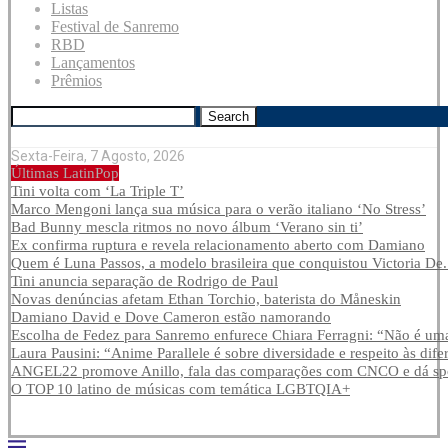
Listas
Festival de Sanremo
RBD
Lançamentos
Prêmios
Search
Sexta-Feira, 7 Agosto, 2026
Últimas LatinPop
Tini volta com ‘La Triple T’
Marco Mengoni lança sua música para o verão italiano ‘No Stress’
Bad Bunny mescla ritmos no novo álbum ‘Verano sin ti’
Ex confirma ruptura e revela relacionamento aberto com Damiano
Quem é Luna Passos, a modelo brasileira que conquistou Victoria De.
Tini anuncia separação de Rodrigo de Paul
Novas denúncias afetam Ethan Torchio, baterista do Måneskin
Damiano David e Dove Cameron estão namorando
Escolha de Fedez para Sanremo enfurece Chiara Ferragni: “Não é uma
Laura Pausini: “Anime Parallele é sobre diversidade e respeito às dife
ANGEL22 promove Anillo, fala das comparações com CNCO e dá spoi
O TOP 10 latino de músicas com temática LGBTQIA+