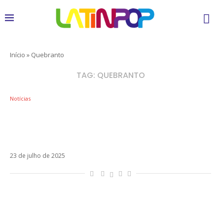
Início
»
Quebranto
TAG:
QUEBRANTO
Notícias
A transformação de Tini Stoessel em
Colapso: data de estreia e prévia da série
reveladas
23 de julho de 2025