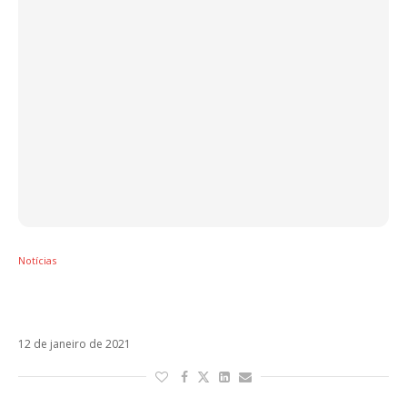
Notícias
Anitta, Maluma, Camilo, J Balvin e Luis Fonsi
– Veja os indicados aos Premios Lo Nuestro
12 de janeiro de 2021