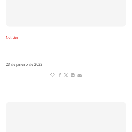
Notícias
Sebastián Yatra lidera indicações aos
Premios Lo Nuestro. Veja lista completa!
23 de janeiro de 2023