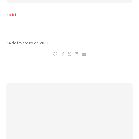
Notícias
Grupo Firme supera Yatra nos Premios Lo
Nuestro. Veja lista de ganhadores!
24 de fevereiro de 2023