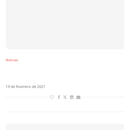
Notícias
Bad Bunny é destaque em noite de emoção
nos Premios Lo Nuestro
19 de fevereiro de 2021