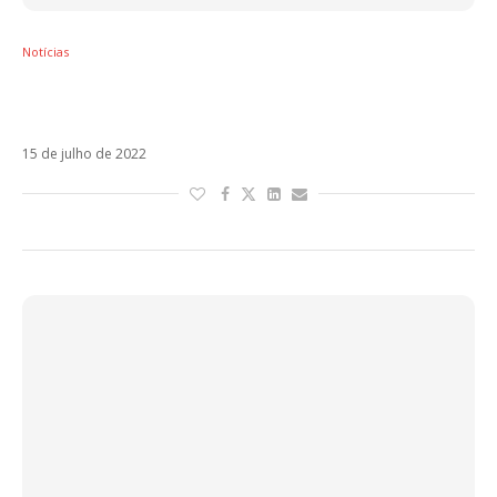
Notícias
Ricky Martin entrega versatilidade e
identidade no EP Play
15 de julho de 2022