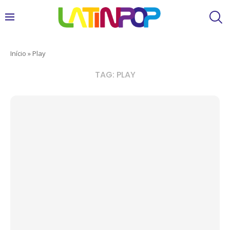
Início
»
Play
TAG:
PLAY