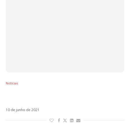
Notícias
Ricky Martin e Paloma Mami fazem todo
mundo dançar com Qué Rico Fuera
10 de junho de 2021