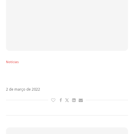
Notícias
Ricky Martin revela que próximo single terá a
colaboração do Reik
2 de março de 2022