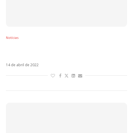
Notícias
Ricky Martin e Reik estreiam A Veces Bien Y A
Veces Mal
14 de abril de 2022