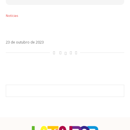
Notícias
Vem feat! Anitta diz que apresentou Jão a
Damiano, do Måneskin
23 de outubro de 2023