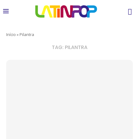
Início
»
Pilantra
TAG:
PILANTRA