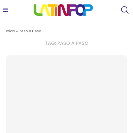
Início
»
Paso a Paso
TAG:
PASO A PASO