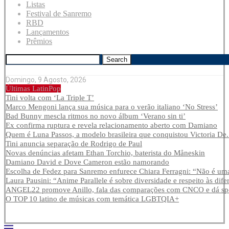
Listas
Festival de Sanremo
RBD
Lançamentos
Prêmios
Search
Domingo, 9 Agosto, 2026
Últimas LatinPop
Tini volta com ‘La Triple T’
Marco Mengoni lança sua música para o verão italiano ‘No Stress’
Bad Bunny mescla ritmos no novo álbum ‘Verano sin ti’
Ex confirma ruptura e revela relacionamento aberto com Damiano
Quem é Luna Passos, a modelo brasileira que conquistou Victoria De.
Tini anuncia separação de Rodrigo de Paul
Novas denúncias afetam Ethan Torchio, baterista do Måneskin
Damiano David e Dove Cameron estão namorando
Escolha de Fedez para Sanremo enfurece Chiara Ferragni: “Não é uma
Laura Pausini: “Anime Parallele é sobre diversidade e respeito às dife
ANGEL22 promove Anillo, fala das comparações com CNCO e dá spoi
O TOP 10 latino de músicas com temática LGBTQIA+