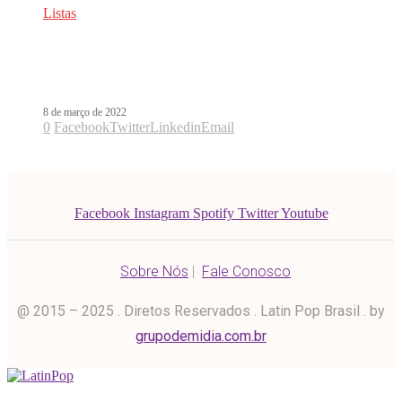
Listas
Os hinos latinos no combate à
violência contra a mulher
8 de março de 2022
0
Facebook
Twitter
Linkedin
Email
Facebook
Instagram
Spotify
Twitter
Youtube
Sobre Nós
|
Fale Conosco
@ 2015 – 2025 . Diretos Reservados . Latin Pop Brasil . by
grupodemidia.com.br