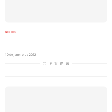
Notícias
CNCO confirma a estreia de PHA para
quinta-feira
10 de janeiro de 2022