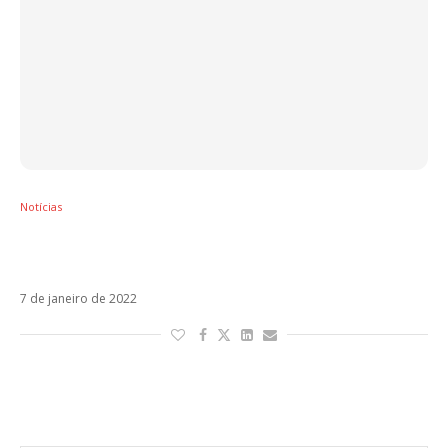
Notícias
CNCO revela título do novo single: Party,
Humo y Alcohol (PHA)
7 de janeiro de 2022