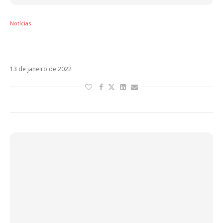
Notícias
CNCO estreia Party, Humo y Alcohol (PHA).
Veja!
13 de janeiro de 2022