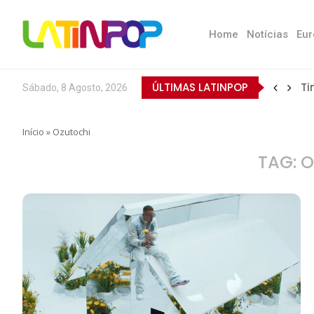
Home
Notícias
Eur
ÚLTIMAS LATINPOP
Ti
Sábado, 8 Agosto, 2026
Início
»
Ozutochi
TAG:
O