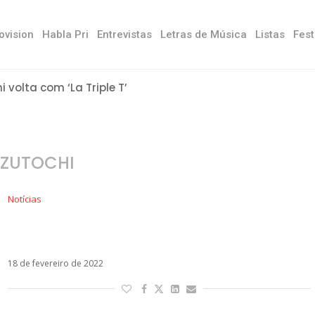
ovision
Habla Pri
Entrevistas
Letras de Música
Listas
Fest
ni volta com ‘La Triple T’
ZUTOCHI
Notícias
Ozuna surpreende com o single Deprimida e
revela título do novo álbum: OZUTOCHI
18 de fevereiro de 2022