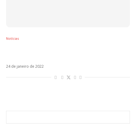
Notícias
Otra Noche En L.A. é o novo single do Ricky
Martin
24 de janeiro de 2022