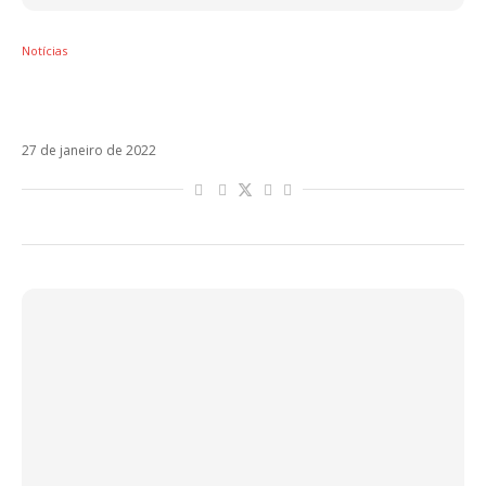
Notícias
Ricky Martin se reinventa em Otra Noche En
L.A. Veja!
27 de janeiro de 2022