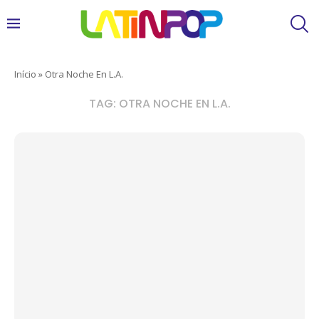
Início
»
Otra Noche En L.A.
TAG:
OTRA NOCHE EN L.A.