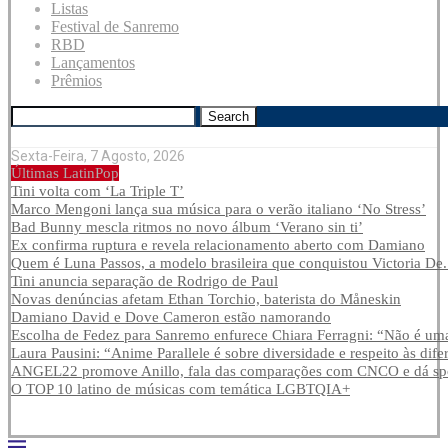
Listas
Festival de Sanremo
RBD
Lançamentos
Prêmios
Search
Sexta-Feira, 7 Agosto, 2026
Últimas LatinPop
Tini volta com ‘La Triple T’
Marco Mengoni lança sua música para o verão italiano ‘No Stress’
Bad Bunny mescla ritmos no novo álbum ‘Verano sin ti’
Ex confirma ruptura e revela relacionamento aberto com Damiano
Quem é Luna Passos, a modelo brasileira que conquistou Victoria De.
Tini anuncia separação de Rodrigo de Paul
Novas denúncias afetam Ethan Torchio, baterista do Måneskin
Damiano David e Dove Cameron estão namorando
Escolha de Fedez para Sanremo enfurece Chiara Ferragni: “Não é uma
Laura Pausini: “Anime Parallele é sobre diversidade e respeito às dife
ANGEL22 promove Anillo, fala das comparações com CNCO e dá spoi
O TOP 10 latino de músicas com temática LGBTQIA+