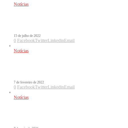
Notícias
Omar Montes se une a Belinda em Si
Tú Me Llamas
15 de julho de 2022
0
Facebook
Twitter
Linkedin
Email
Notícias
Vamos Que Nos Vamos: Abraham
Mateo lança novo single nesta semana
7 de fevereiro de 2022
0
Facebook
Twitter
Linkedin
Email
Notícias
Ouça Pa’Ti, a parceria de Baby K e
Omar Montes