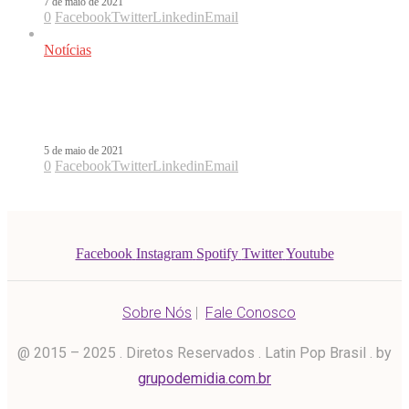
7 de maio de 2021
0
Facebook
Twitter
Linkedin
Email
Notícias
Baby K anuncia retorno com Pa Ti ao
lado de Omar Montes
5 de maio de 2021
0
Facebook
Twitter
Linkedin
Email
Facebook
Instagram
Spotify
Twitter
Youtube
Sobre Nós
|
Fale Conosco
@ 2015 – 2025 . Diretos Reservados . Latin Pop Brasil . by
grupodemidia.com.br