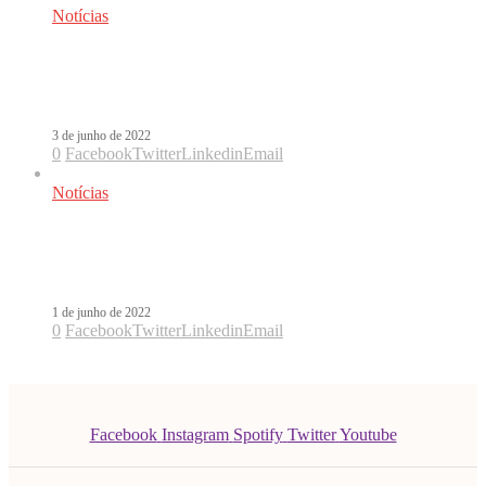
Notícias
Ouça Nostalgia, a música que faz
Blanco virar a página do Eurovision
3 de junho de 2022
0
Facebook
Twitter
Linkedin
Email
Notícias
Blanco vai virar a página do
Eurovision com Nostalgia
1 de junho de 2022
0
Facebook
Twitter
Linkedin
Email
Facebook
Instagram
Spotify
Twitter
Youtube