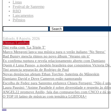
Listas
Festival de Sanremo
RBD
Lançamentos
Prêmios
Search
Sábado, 8 Agosto, 2026
Últimas LatinPop
Tini volta com ‘La Triple T’
Marco Mengoni lança sua música para o verão italiano ‘No Stress’
Bad Bunny mescla ritmos no novo álbum ‘Verano sin ti’
Ex confirma ruptura e revela relacionamento aberto com Damiano
Quem é Luna Passos, a modelo brasileira que conquistou Victoria De.
Tini anuncia separação de Rodrigo de Paul
Novas denúncias afetam Ethan Torchio, baterista do Måneskin
Damiano David e Dove Cameron estão namorando
Escolha de Fedez para Sanremo enfurece Chiara Ferragni: “Não é uma
Laura Pausini: “Anime Parallele é sobre diversidade e respeito às dife
ANGEL22 promove Anillo, fala das comparações com CNCO e dá spoi
O TOP 10 latino de músicas com temática LGBTQIA+