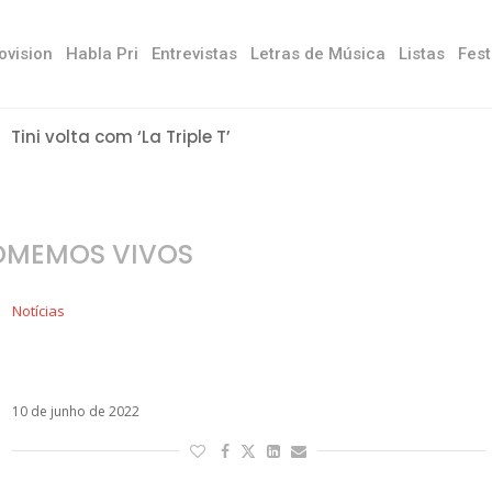
ovision
Habla Pri
Entrevistas
Letras de Música
Listas
Fest
Tini volta com ‘La Triple T’
OMEMOS VIVOS
Notícias
Maluma lança seu novo álbum The Love
& Sex Tape
10 de junho de 2022