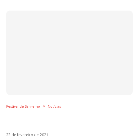
Festival de Sanremo
Notícias
À espera de Sanremo, Noemi anuncia o
álbum Metamorfosi
23 de fevereiro de 2021