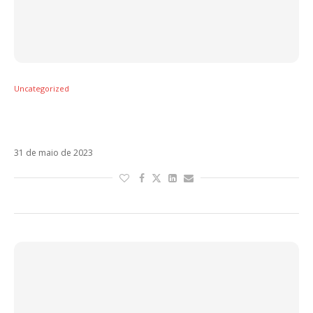
Uncategorized
Final da Liga Europa mobiliza torcedores
ilustres da Roma
31 de maio de 2023