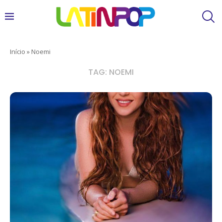
Início
»
Noemi
TAG:
NOEMI