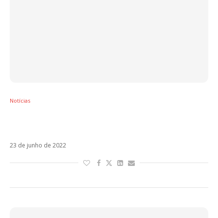
Notícias
Noemi repete parceria com Carl Brave em
Hula-Hoop
23 de junho de 2022