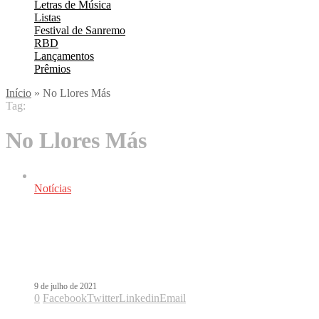
Letras de Música
Listas
Festival de Sanremo
RBD
Lançamentos
Prêmios
Início
»
No Llores Más
Tag:
No Llores Más
Notícias
Sebastián Yatra volta ao Brasil com
Simone e Simaria no single No Llores
Más
9 de julho de 2021
0
Facebook
Twitter
Linkedin
Email