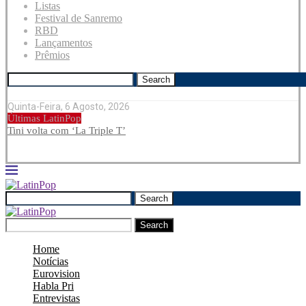
Listas
Festival de Sanremo
RBD
Lançamentos
Prêmios
Search
Quinta-Feira, 6 Agosto, 2026
Últimas LatinPop
Tini volta com ‘La Triple T’
Search
Search
Home
Notícias
Eurovision
Habla Pri
Entrevistas