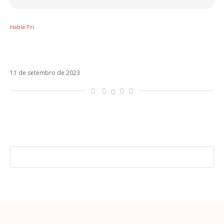
Habla Pri
The Town inverte a lógica dos festivais e
mostra Brasil como produto de exportação
11 de setembro de 2023