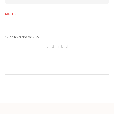
Notícias
Goyo, do ChocQuibTown, lança carreira solo
com Na Na Na
17 de fevereiro de 2022