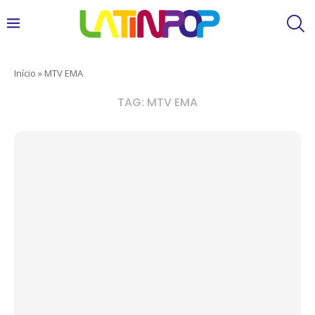
Início
»
MTV EMA
TAG:
MTV EMA