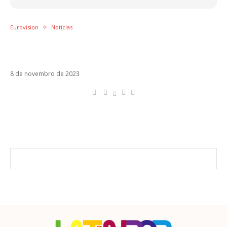
Eurovision
Notícias
França abre a temporada do Eurovision
2024 com Mon Amour
8 de novembro de 2023