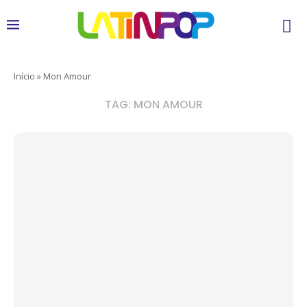
Início
»
Mon Amour
TAG:
MON AMOUR