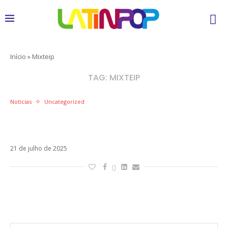
Início
»
Mixteip
TAG:
MIXTEIP
Notícias
Uncategorized
J Balvin dá início a uma nova era com o
lançamento surpresa de Mixteip
21 de julho de 2025