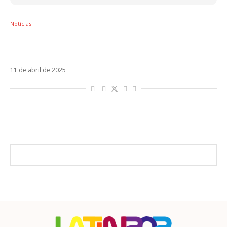
Notícias
Leire Martinez provoca La Oreja de Van Gogh
no single solo Mi Nombre
11 de abril de 2025