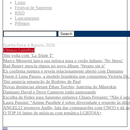
Listas
Festival de Sanremo
RBD
Lançamentos
Prêmios
Search
Quinta-Feira, 6 Agosto, 2026
Últimas LatinPop
Tini volta com ‘La Triple T’
Marco Mengoni lança sua música para o verão italiano ‘No Stress’
Bad Bunny mescla ritmos no novo álbum ‘Verano sin ti’
Ex confirma ruptura e revela relacionamento aberto com Damiano
Quem é Luna Passos, a modelo brasileira que conquistou Victoria De.
Tini anuncia separação de Rodrigo de Paul
Novas denúncias afetam Ethan Torchio, baterista do Måneskin
Damiano David e Dove Cameron estão namorando
Escolha de Fedez para Sanremo enfurece Chiara Ferragni: “Não é uma
Laura Pausini: “Anime Parallele é sobre diversidade e respeito às dife
ANGEL22 promove Anillo, fala das comparações com CNCO e dá spoi
O TOP 10 latino de músicas com temática LGBTQIA+