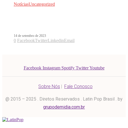
Notícias
Uncategorized
Com gatos e João Guilherme, Jão
estreia clipe de Me Lambe
14 de setembro de 2023
0
Facebook
Twitter
Linkedin
Email
Facebook
Instagram
Spotify
Twitter
Youtube
Sobre Nós
|
Fale Conosco
@ 2015 – 2025 . Diretos Reservados . Latin Pop Brasil . by
grupodemidia.com.br