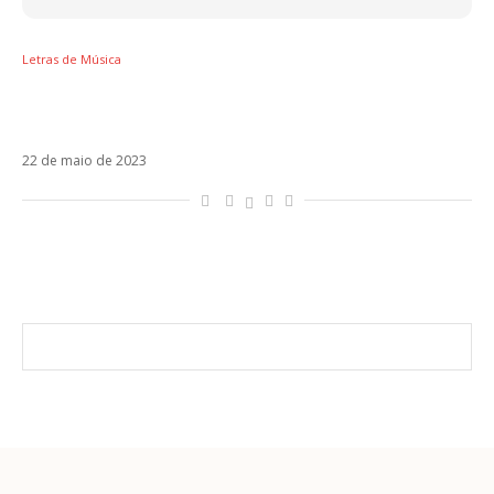
Letras de Música
Letra de Me Enteré, nova parceria de Tiago
PZK e Tini
22 de maio de 2023