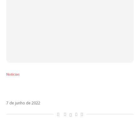
Notícias
Nicky Jam estará no remix de Dançarina, de
Pedro Sampaio, com Anitta
7 de junho de 2022