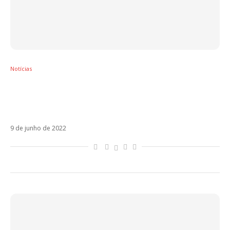
Notícias
Ouça o remix de Dançarina com Pedro
Sampaio, Anitta, Nicky Jam, Mc Pedrinho e
Dadju
9 de junho de 2022