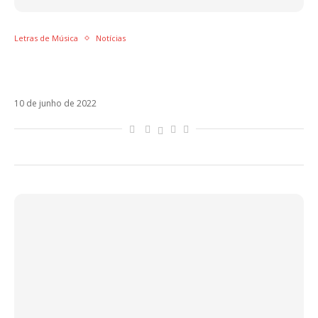
Letras de Música
Notícias
Letra de Dançarina Remix – Pedro Sampaio,
MC Pedrinho, Anitta, Nicky Jam e Dadju
10 de junho de 2022