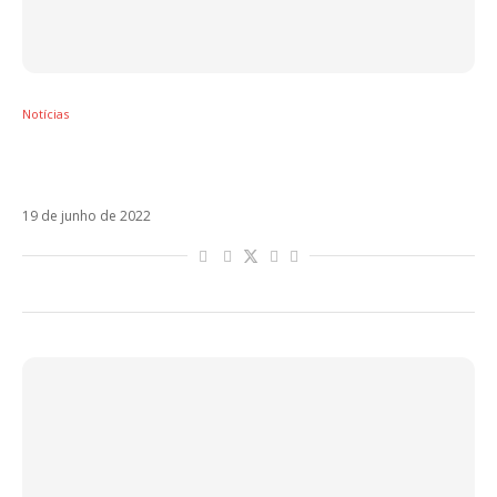
Notícias
Após silêncio de um ano, Marco Carta
estreia Sesso Romantico
19 de junho de 2022