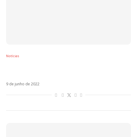
Notícias
Após silêncio de um ano, Marco Carta volta
com Sesso Romantico
9 de junho de 2022