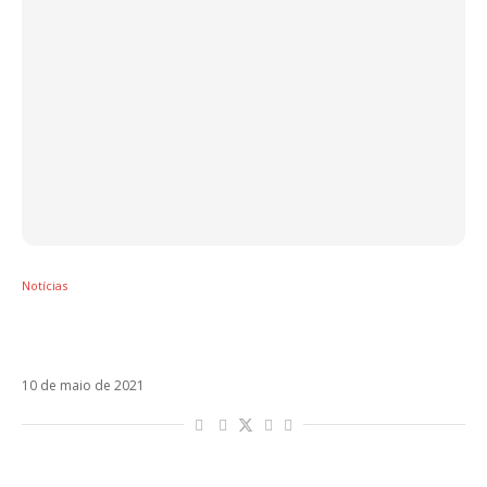
Notícias
Mala Suerte marca o retorno de Marco
Carta
10 de maio de 2021