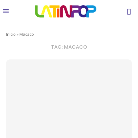
Início
»
Macaco
TAG:
MACACO