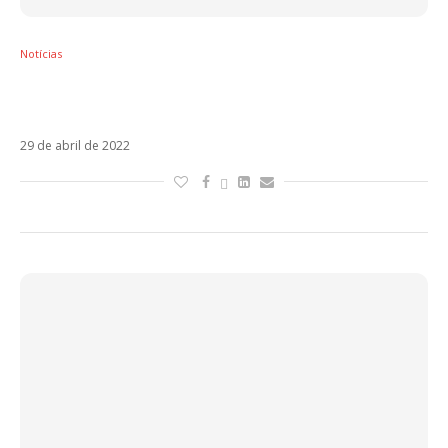
Notícias
La Guerra De Los Besos é a parceria de
Macaco, Ana Mena e Bejo
29 de abril de 2022