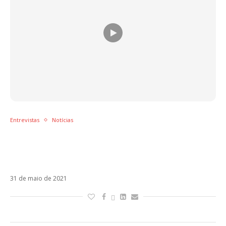
Entrevistas
Notícias
Dani Macaco fala sobre relação com o
Brasil, parceria com Natiruts, pandemia e
planos para 2021
31 de maio de 2021