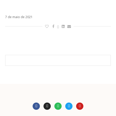
Macaco e Natiruts versionam Lo Quiero Todo
em português
7 de maio de 2021