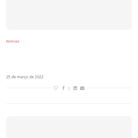
Notícias
Macaco antecipa o álbum Vuélame El
Corazón com Quiéreme Bien, parceria
inédita com Leiva
25 de março de 2022