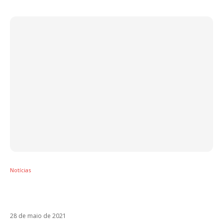
Notícias
Com colaborações latinas, Natiruts estreia o
álbum Good Vibration – Vol 1
28 de maio de 2021