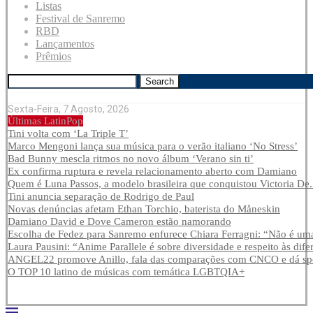
Listas
Festival de Sanremo
RBD
Lançamentos
Prêmios
Search
Sexta-Feira, 7 Agosto, 2026
Últimas LatinPop
Tini volta com ‘La Triple T’
Marco Mengoni lança sua música para o verão italiano ‘No Stress’
Bad Bunny mescla ritmos no novo álbum ‘Verano sin ti’
Ex confirma ruptura e revela relacionamento aberto com Damiano
Quem é Luna Passos, a modelo brasileira que conquistou Victoria De.
Tini anuncia separação de Rodrigo de Paul
Novas denúncias afetam Ethan Torchio, baterista do Måneskin
Damiano David e Dove Cameron estão namorando
Escolha de Fedez para Sanremo enfurece Chiara Ferragni: “Não é uma
Laura Pausini: “Anime Parallele é sobre diversidade e respeito às dife
ANGEL22 promove Anillo, fala das comparações com CNCO e dá spoi
O TOP 10 latino de músicas com temática LGBTQIA+