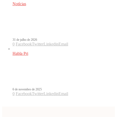
Notícias
Rosalía chega à Argentina após
polêmica e dá pistas de colaboração
com Bizarrap
31 de julho de 2026
0
Facebook
Twitter
Linkedin
Email
Habla Pri
Rosalía quebra paradigmas e
transforma Lux em obra-magna da
música
6 de novembro de 2025
0
Facebook
Twitter
Linkedin
Email