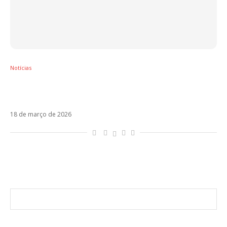
Notícias
Rosalía inicia LUX Tour com abertura de tirar
o fôlego na França
18 de março de 2026