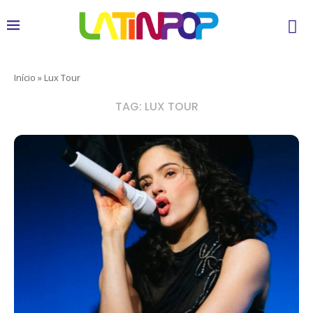
Início
»
Lux Tour
TAG:
LUX TOUR